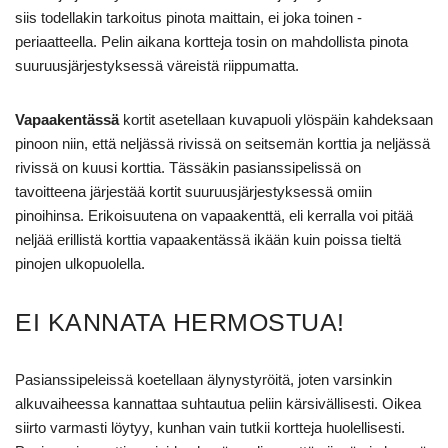
siis todellakin tarkoitus pinota maittain, ei joka toinen -
periaatteella. Pelin aikana kortteja tosin on mahdollista pinota
suuruusjärjestyksessä väreistä riippumatta.
Vapaakentässä
kortit asetellaan kuvapuoli ylöspäin kahdeksaan
pinoon niin, että neljässä rivissä on seitsemän korttia ja neljässä
rivissä on kuusi korttia. Tässäkin pasianssipelissä on
tavoitteena järjestää kortit suuruusjärjestyksessä omiin
pinoihinsa. Erikoisuutena on vapaakenttä, eli kerralla voi pitää
neljää erillistä korttia vapaakentässä ikään kuin poissa tieltä
pinojen ulkopuolella.
EI KANNATA HERMOSTUA!
Pasianssipeleissä koetellaan älynystyröitä, joten varsinkin
alkuvaiheessa kannattaa suhtautua peliin kärsivällisesti. Oikea
siirto varmasti löytyy, kunhan vain tutkii kortteja huolellisesti.