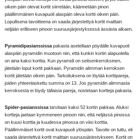
oikein päin olevat kortit siirretään, käännetään pinon
päällimmäinen kuvapuoli alaspäin oleva kortti oikein päin.
Lopullisena tavoitteena on saada järjestettyä kortit maittain
neljään erilliseen pinoon suuruusjärjestyksessä ässästa alkaen.
Pyramidipasianssissa
pakasta asetellaan pöydälle kuvapuoli
alaspäin pyramidin muotoon niin, että kunkin kortin alapuolella
on aina kaksi korttia. Kun pyramidi on seitsenkerroksinen,
jätetään loput kortit pakkaan. Pyramidin alimman kerroksen
kortit jätetään oikein päin. Tarkoituksena on löytää korttipareja,
joiden yhteenlaskettu summa on 13. Jos pyramidin alimmasta
kerroksesta ei löydy tällaisia pareja, nostetaan kortteja pakasta.
Spider-pasianssissa
tarvitaan kaksi 52 kortin pakkaa. Aluksi
kortteja jaetaan kymmeneen pinoon niin, että neljässä pinossa
on kuusi korttia ja kuudessa pinossa on viisi korttia.
Päällimmäiset kortit ovat kuvapuoli ylöspäin. Tavoite on tuttu, eli
saada järjestettyä kortit maittain suuruusjärjestykseen. Kortit on