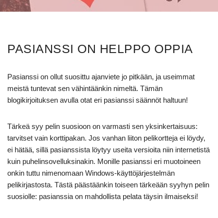
PASIANSSI ON HELPPO OPPIA
Pasianssi on ollut suosittu ajanviete jo pitkään, ja useimmat
meistä tuntevat sen vähintäänkin nimeltä. Tämän
blogikirjoituksen avulla otat eri pasianssi säännöt haltuun!
Tärkeä syy pelin suosioon on varmasti sen yksinkertaisuus:
tarvitset vain korttipakan. Jos vanhan liiton pelikortteja ei löydy,
ei hätää, sillä pasianssista löytyy useita versioita niin internetistä
kuin puhelinsovelluksinakin. Monille pasianssi eri muotoineen
onkin tuttu nimenomaan Windows-käyttöjärjestelmän
pelikirjastosta. Tästä päästäänkin toiseen tärkeään syyhyn pelin
suosiolle: pasianssia on mahdollista pelata täysin ilmaiseksi!