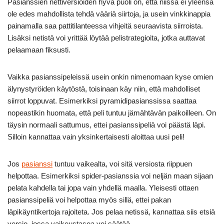
Pasianssien nettiversioiden hyvä puoli on, että niissä ei yleensä
ole edes mahdollista tehdä vääriä siirtoja, ja usein vinkkinappia
painamalla saa pattitilanteessa vihjeitä seuraavista siirroista.
Lisäksi netistä voi yrittää löytää pelistrategioita, jotka auttavat
pelaamaan fiksusti.
Vaikka pasianssipeleissä usein onkin nimenomaan kyse omien
älynystyröiden käytöstä, toisinaan käy niin, että mahdolliset
siirrot loppuvat. Esimerkiksi pyramidipasianssissa saattaa
nopeastikin huomata, että peli tuntuu jämähtävän paikoilleen. On
täysin normaali sattumus, ettei pasianssipeliä voi päästä läpi.
Silloin kannattaa vain yksinkertaisesti aloittaa uusi peli!
Jos
pasianssi
tuntuu vaikealta, voi sitä versiosta riippuen
helpottaa. Esimerkiksi spider-pasianssia voi neljän maan sijaan
pelata kahdella tai jopa vain yhdellä maalla. Yleisesti ottaen
pasianssipeliä voi helpottaa myös sillä, ettei pakan
läpikäyntikertoja rajoiteta. Jos pelaa netissä, kannattaa siis etsiä
versio, jossa vaikeustasoa voi säätää.