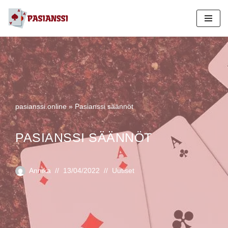
Siirry
suoraan
sisältöön
pasianssi.online
»
Pasianssi säännöt
PASIANSSI SÄÄNNÖT
Annika
13/04/2022
Uutiset