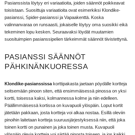
Pasianssista löytyy eri variaatioita, joiden säännöt poikkeavat
toisistaan. Suosittuja variaatioita ovat esimerkiksi Klondike-
pasianssi, Spider-pasianssi ja Vapaakenttä. Koska
valinnanvaraa on runsaasti, jokaiselle löytyy oma suosikki eikä
tekeminen lopu kesken. Seuraavaksi löydät muutamien
suosituimpien pasianssipelien tärkeimmät säännöt tiivistettynä.
PASIANSSI SÄÄNNÖT
PÄHKINÄNKUORESSA
Klondike-pasianssissa
korttipakasta jaetaan pöydälle kortteja
seitsemään pinoon siten, että ensimmäisessä pinossa on yksi
kortti, toisessa kaksi, kolmannessa kolme ja niin edelleen.
Päällimmäisessä kortissa on kuvapuoli ylöspäin. Loput kortit
jätetään pakkaan, josta kortteja voi alkaa nostaa. Esillä oleviin
pinoihin laitetaan kortteja suuruusjärjestyksessä niin, että joka
toinen kortti on punainen ja joka toinen musta. Kuvapuoli
ylöspäin olevia kortteja voi siirtää pinosta toiseen, ja jos kaikki