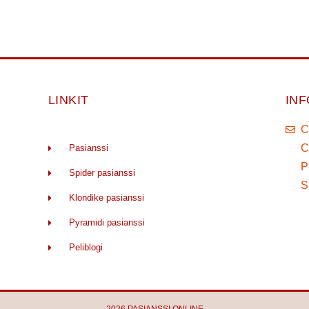
LINKIT
IN
C
C
Pasianssi
P
Spider pasianssi
S
Klondike pasianssi
Pyramidi pasianssi
Peliblogi