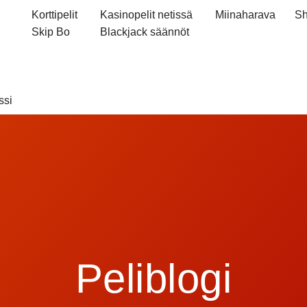
Korttipelit
Kasinopelit netissä
Miinaharava
Sh
Skip Bo
Blackjack säännöt
ssi
Peliblogi