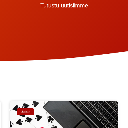
Tutustu uutisiimme
Uutiset