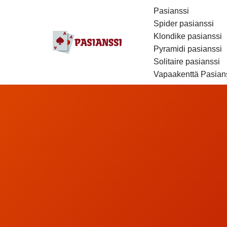
Pasianssi
Spider pasianssi
Siirry
Klondike pasianssi
suoraan
Pyramidi pasianssi
sisältöön
Solitaire pasianssi
Vapaakenttä Pasian