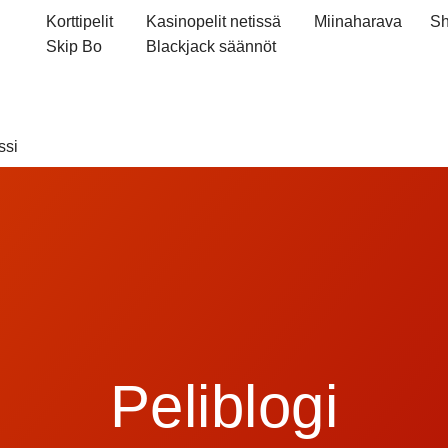
Korttipelit
Kasinopelit netissä
Miinaharava
Sh
Skip Bo
Blackjack säännöt
ssi
Peliblogi