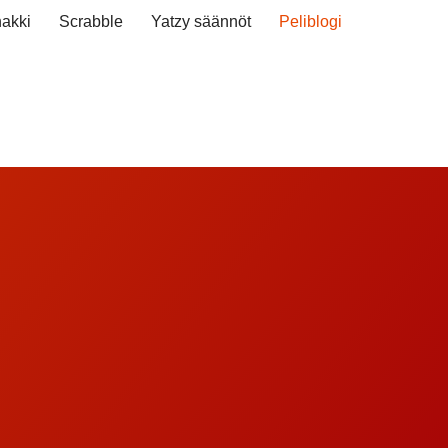
akki
Scrabble
Yatzy säännöt
Peliblogi