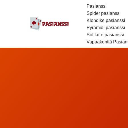
Pasianssi
Spider pasianssi
Siirry
Klondike pasianssi
suoraan
Pyramidi pasianssi
sisältöön
Solitaire pasianssi
Vapaakenttä Pasian