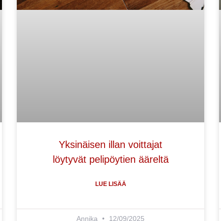
Yksinäisen illan voittajat
löytyvät pelipöytien ääreltä
LUE LISÄÄ
Annika
12/09/2025