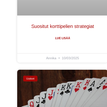
Suositut korttipelien strategiat
LUE LISÄÄ
Annika
10/03/2025
Uutiset