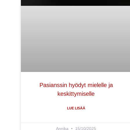
Pasianssin hyödyt mielelle ja
keskittymiselle
LUE LISÄÄ
Annika
15/10/2025