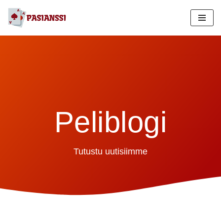
Siirry
suoraan
sisältöön
Peliblogi
Tutustu uutisiimme