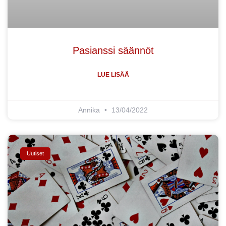
Pasianssi säännöt
LUE LISÄÄ
Annika
13/04/2022
Uutiset