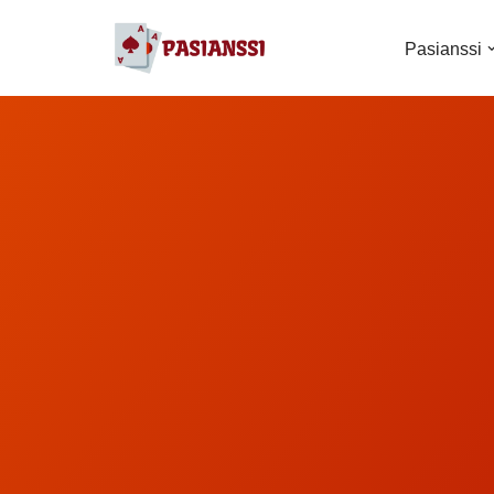
Pasianssi
Siirry
suoraan
sisältöön