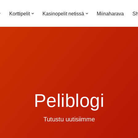
Korttipelit
Kasinopelit netissä
Miinaharava
Sh
Peliblogi
Tutustu uutisiimme