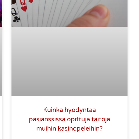
Kuinka hyödyntää
pasianssissa opittuja taitoja
muihin kasinopeleihin?