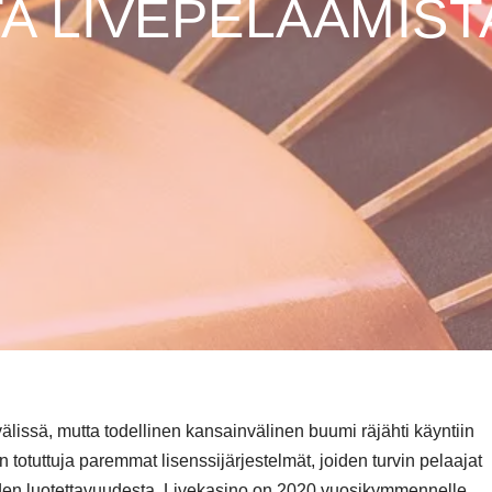
A LIVEPELAAMIST
älissä, mutta todellinen kansainvälinen buumi räjähti käyntiin
totuttuja paremmat lisenssijärjestelmät, joiden turvin pelaajat
oiden luotettavuudesta. Livekasino on 2020 vuosikymmennelle