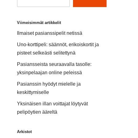
Viimeisimmät artikkelit
Ilmaiset pasianssipelit netissä
Uno-korttipeli: säännöt, erikoiskortit ja
pisteet selkeästi selitettynä
Pasiansseista seuraavalla tasolle:
yksinpelaajan online peleissä
Pasianssin hyödyt mielelle ja
keskittymiselle
Yksinäisen illan voittajat löytyvät
pelipöytien ääreltä
Arkistot