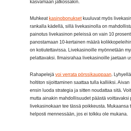
kasvamaan jatkossakin.
Muhkeat
kasinobonukset
kuuluvat myös livekasino
rankalla kädellä, sillä livekasinolla on mahdolli
painotus livekasinon peleissä on vain 10 prosentti
panostamaan 10-kertainen määrä kolikkopeleihin
on kotiutettavissa. Livekasinoille myönnetään myö
pelattavaksi. Ilmaisrahaa livekasinoille jaetaan u
Rahapelejä
voi verrata pörssikauppaan
. Lyhyell
holtiton sijoittaminen saattaa tulla kalliiksi. Ai
ensin luoda strategia ja sitten noudattaa sitä. Vo
mutta ainakin mahdollisuudet päästä voittavaksi p
livekasinokaan tee tässä poikkeusta. Mukaansa t
helposti mennessään, jos ei tolkku ole mukana.