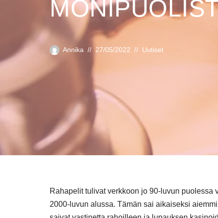
MONIPUOLIST
Annika
27/05/2022
Uutiset
Rahapelit tulivat verkkoon jo 90-luvun puolessa v
2000-luvun alussa. Tämän sai aikaiseksi aiemmin 
saivat vastinetta rahoilleen ja lupauksen kasin