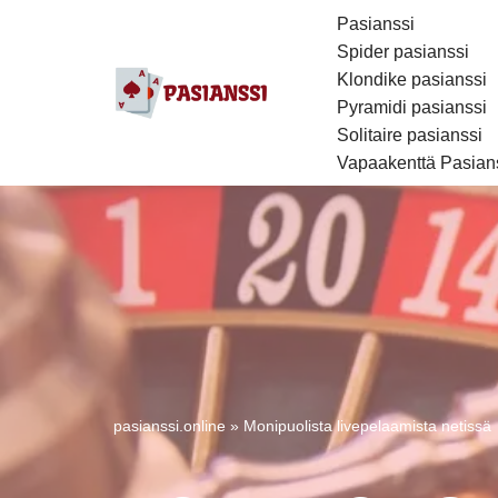
Pasianssi
Spider pasianssi
Siirry
Klondike pasianssi
suoraan
Pyramidi pasianssi
sisältöön
Solitaire pasianssi
Vapaakenttä Pasian
pasianssi.online
»
Monipuolista livepelaamista netissä