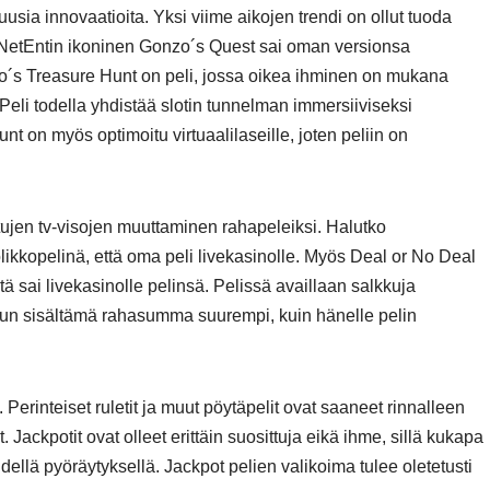
 uusia innovaatioita. Yksi viime aikojen trendi on ollut tuoda
i NetEntin ikoninen Gonzo´s Quest sai oman versionsa
o´s Treasure Hunt on peli, jossa oikea ihminen on mukana
eli todella yhdistää slotin tunnelman immersiiviseksi
 on myös optimoitu virtuaalilaseille, joten peliin on
ittujen tv-visojen muuttaminen rahapeleiksi. Halutko
olikkopelinä, että oma peli livekasinolle. Myös Deal or No Deal
ä sai livekasinolle pelinsä. Pelissä availlaan salkkuja
lkun sisältämä rahasumma suurempi, kuin hänelle pelin
. Perinteiset ruletit ja muut pöytäpelit ovat saaneet rinnalleen
t. Jackpotit ovat olleet erittäin suosittuja eikä ihme, sillä kukapa
lä pyöräytyksellä. Jackpot pelien valikoima tulee oletetusti