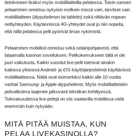
tietokoneen lisäksi myös mobiililaitteilla pelatessa. Toisin sanoen
pelaaminen onnistuu nykyisin melkein missä vain, tarvitset vain
mobiililaitteen (älypuhelimen tai tabletin) sekä riittävän nopean
nettiyhteyden. Käytännössä 4G-yhteydet ovat jo niin nopeita,
että niillä pelatessa pelit pyörivät ilman nykimistä.
Pelaaminen mobiilisti onnistuu sekä selainpohjaisesti, että
lataamalla kasinon sovelluksen. Pelikokemukseen tällä ei ole
juuri vaikutusta. Kaikki suositut live-pelit toimivat ainakin
kaikissa yleisissä Android- ja iOS-käyttöjärjestelmiä käyttävissä
mobiililaitteissa. Näitä ovat esimerkiksi kaikki alle 10 vuotta
vanhat Samsung- ja Apple-älypuhelimet. Myös mobiililaitteiden
pelivalikoima laajenee jatkuvasti tekniikan kehittyessä.
Tulevaisuudessa live-pelejä on siis saatavilla mobiilissa vielä
enemmän kuin nykyään.
MITÄ PITÄÄ MUISTAA, KUN
PELAA LIVEKASINOLLA?