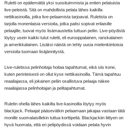
Ruletti on epäilemättä yksi suosituimmista ja eniten pelatuista
live-peleistä. Sitä on mahdollista pelata lähes kaikilla
nettikasinoilla, jotka live-pelaamista tarjoavat. Ruletista on
tarjolla monenlaisia versioita, jotka paitsi sopivat erilaisille
pelaajille, tuovat myös lisämaustetta tuttuun peliin. Live-pöydistä
löytyy usein kaikki tutut ruletit, eli eurooppalainen, ranskalainen
ja amerikkalainen. Lisäksi näistä on tehty uusia mielenkiintoisia
versioita tuomaan lisäjännitystä.
Live-ruletissa pelinhoitaja hoitaa tapahtumat, eikä siis kone,
kuten perinteisesti on ollut kyse nettikasinoilla. Tämä tapahtuu
reaaliajassa, eli jokainen peliin osallistuva pelaaja näkee
reaaliajassa pelinhoitajan ja pelitapahtumat.
Ruletin ohella lähes kaikilta live-kasinoilta löytyy myös
blackjack. Pelaajat pääsevätkin pelaamaan jakajaa vastaan tätä
monille suomalaisillekin tuttua korttipeliä. Blackjackiin liittyen on
hyvä huomata, että eri pelipöydissä voidaan pelata hyvin