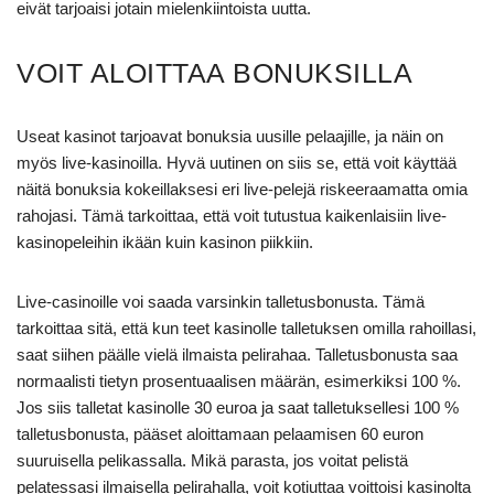
eivät tarjoaisi jotain mielenkiintoista uutta.
VOIT ALOITTAA BONUKSILLA
Useat kasinot tarjoavat bonuksia uusille pelaajille, ja näin on
myös live-kasinoilla. Hyvä uutinen on siis se, että voit käyttää
näitä bonuksia kokeillaksesi eri live-pelejä riskeeraamatta omia
rahojasi. Tämä tarkoittaa, että voit tutustua kaikenlaisiin live-
kasinopeleihin ikään kuin kasinon piikkiin.
Live-casinoille voi saada varsinkin talletusbonusta. Tämä
tarkoittaa sitä, että kun teet kasinolle talletuksen omilla rahoillasi,
saat siihen päälle vielä ilmaista pelirahaa. Talletusbonusta saa
normaalisti tietyn prosentuaalisen määrän, esimerkiksi 100 %.
Jos siis talletat kasinolle 30 euroa ja saat talletuksellesi 100 %
talletusbonusta, pääset aloittamaan pelaamisen 60 euron
suuruisella pelikassalla. Mikä parasta, jos voitat pelistä
pelatessasi ilmaisella pelirahalla, voit kotiuttaa voittoisi kasinolta