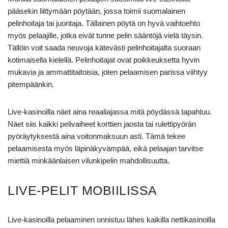
pääsekin liittymään pöytään, jossa toimii suomalainen
pelinhoitaja tai juontaja. Tällainen pöytä on hyvä vaihtoehto
myös pelaajille, jotka eivät tunne pelin sääntöjä vielä täysin.
Tällöin voit saada neuvoja kätevästi pelinhoitajalta suoraan
kotimaisella kielellä. Pelinhoitajat ovat poikkeuksetta hyvin
mukavia ja ammattitaitoisia, joten pelaamisen parissa viihtyy
pitempäänkin.
Live-kasinoilla näet aina reaaliajassa mitä pöydässä tapahtuu.
Näet siis kaikki pelivaiheet korttien jaosta tai rulettipyörän
pyöräytyksestä aina voitonmaksuun asti. Tämä tekee
pelaamisesta myös läpinäkyvämpää, eikä pelaajan tarvitse
miettiä minkäänlaisen vilunkipelin mahdollisuutta.
LIVE-PELIT MOBIILISSA
Live-kasinoilla pelaaminen onnistuu lähes kaikilla nettikasinoilla