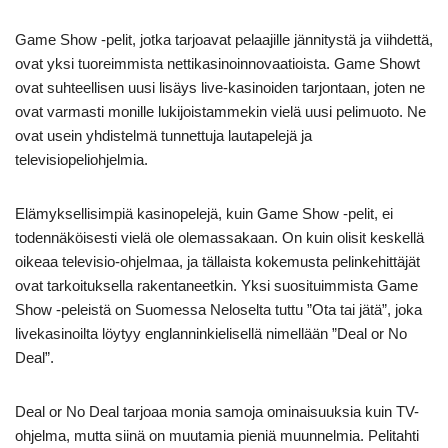
Game Show -pelit, jotka tarjoavat pelaajille jännitystä ja viihdettä,
ovat yksi tuoreimmista nettikasinoinnovaatioista. Game Showt
ovat suhteellisen uusi lisäys live-kasinoiden tarjontaan, joten ne
ovat varmasti monille lukijoistammekin vielä uusi pelimuoto. Ne
ovat usein yhdistelmä tunnettuja lautapelejä ja
televisiopeliohjelmia.
Elämyksellisimpiä kasinopelejä, kuin Game Show -pelit, ei
todennäköisesti vielä ole olemassakaan. On kuin olisit keskellä
oikeaa televisio-ohjelmaa, ja tällaista kokemusta pelinkehittäjät
ovat tarkoituksella rakentaneetkin. Yksi suosituimmista Game
Show -peleistä on Suomessa Neloselta tuttu ”Ota tai jätä”, joka
livekasinoilta löytyy englanninkielisellä nimellään ”Deal or No
Deal”.
Deal or No Deal tarjoaa monia samoja ominaisuuksia kuin TV-
ohjelma, mutta siinä on muutamia pieniä muunnelmia. Pelitahti