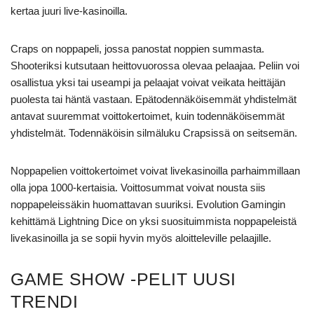
kertaa juuri live-kasinoilla.
Craps on noppapeli, jossa panostat noppien summasta.
Shooteriksi kutsutaan heittovuorossa olevaa pelaajaa. Peliin voi
osallistua yksi tai useampi ja pelaajat voivat veikata heittäjän
puolesta tai häntä vastaan. Epätodennäköisemmät yhdistelmät
antavat suuremmat voittokertoimet, kuin todennäköisemmät
yhdistelmät. Todennäköisin silmäluku Crapsissä on seitsemän.
Noppapelien voittokertoimet voivat livekasinoilla parhaimmillaan
olla jopa 1000-kertaisia. Voittosummat voivat nousta siis
noppapeleissäkin huomattavan suuriksi. Evolution Gamingin
kehittämä Lightning Dice on yksi suosituimmista noppapeleistä
livekasinoilla ja se sopii hyvin myös aloitteleville pelaajille.
GAME SHOW -PELIT UUSI
TRENDI