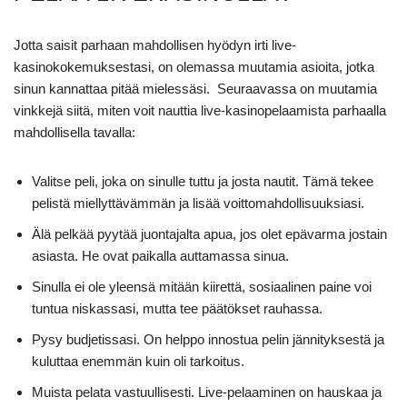
Jotta saisit parhaan mahdollisen hyödyn irti live-
kasinokokemuksestasi, on olemassa muutamia asioita, jotka
sinun kannattaa pitää mielessäsi. Seuraavassa on muutamia
vinkkejä siitä, miten voit nauttia live-kasinopelaamista parhaalla
mahdollisella tavalla:
Valitse peli, joka on sinulle tuttu ja josta nautit. Tämä tekee
pelistä miellyttävämmän ja lisää voittomahdollisuuksiasi.
Älä pelkää pyytää juontajalta apua, jos olet epävarma jostain
asiasta. He ovat paikalla auttamassa sinua.
Sinulla ei ole yleensä mitään kiirettä, sosiaalinen paine voi
tuntua niskassasi, mutta tee päätökset rauhassa.
Pysy budjetissasi. On helppo innostua pelin jännityksestä ja
kuluttaa enemmän kuin oli tarkoitus.
Muista pelata vastuullisesti. Live-pelaaminen on hauskaa ja