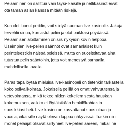
Pelaaminen on sallittua vain täysi-ikäisille ja nettikasinot eivät
ota tämän asian kanssa mitään riskejä.
Kun olet luonut pelitilin, voit siirtyä suoraan live-kasinolle. Jakaja
tervehtii sinua, kun astut peliin ja otat paikkasi pöydässä.
Pelaamisen aloittaminen on siis nykyisin kovin helppoa.
Useimpien live-pelien säännöt ovat samanlaiset kuin
perinteisestikin näissä peleissä, mutta on suositeltavaa aina
tutustua pelin sääntöihin, jotta voit menestyä parhaalla
mahdollisella tavalla.
Paras tapa löytää mieluisa live-kasinopeli on tietenkin tarkastella
koko pelivalikoimaa. Jokaisella pelillä on omat vahvuutensa ja
vetovoimansa, mikä tekee niiden kokeilemisesta hauskan
kokemuksen, vaikka et löytäisikään henkilökohtaista
suosikkiasi heti. Live-kasino on kasvattanut suosiotaan jo
vuosia, eikä sille näytä olevan loppua näkyvissä. Tuskin niin
monet pelaajat olisivat siirtyneet live-pelien ääreen, mikäli ne