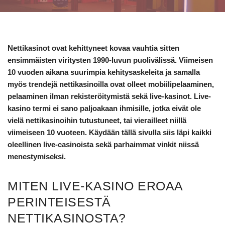
Nettikasinot ovat kehittyneet kovaa vauhtia sitten
ensimmäisten viritysten 1990-luvun puolivälissä. Viimeisen
10 vuoden aikana suurimpia kehitysaskeleita ja samalla
myös trendejä nettikasinoilla ovat olleet mobiilipelaaminen,
pelaaminen ilman rekisteröitymistä sekä live-kasinot. Live-
kasino termi ei sano paljoakaan ihmisille, jotka eivät ole
vielä nettikasinoihin tutustuneet, tai vierailleet niillä
viimeiseen 10 vuoteen. Käydään tällä sivulla siis läpi kaikki
oleellinen live-casinoista sekä parhaimmat vinkit niissä
menestymiseksi.
MITEN LIVE-KASINO EROAA
PERINTEISESTÄ
NETTIKASINOSTA?