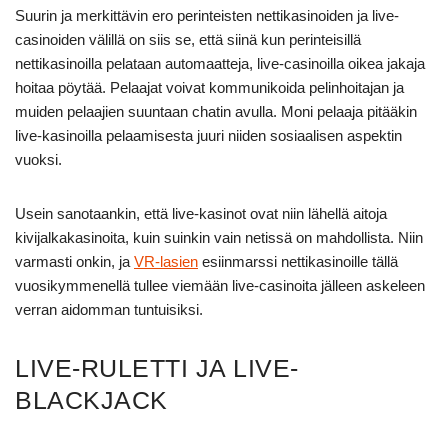
Suurin ja merkittävin ero perinteisten nettikasinoiden ja live-
casinoiden välillä on siis se, että siinä kun perinteisillä
nettikasinoilla pelataan automaatteja, live-casinoilla oikea jakaja
hoitaa pöytää. Pelaajat voivat kommunikoida pelinhoitajan ja
muiden pelaajien suuntaan chatin avulla. Moni pelaaja pitääkin
live-kasinoilla pelaamisesta juuri niiden sosiaalisen aspektin
vuoksi.
Usein sanotaankin, että live-kasinot ovat niin lähellä aitoja
kivijalkakasinoita, kuin suinkin vain netissä on mahdollista. Niin
varmasti onkin, ja
VR-lasien
esiinmarssi nettikasinoille tällä
vuosikymmenellä tullee viemään live-casinoita jälleen askeleen
verran aidomman tuntuisiksi.
LIVE-RULETTI JA LIVE-
BLACKJACK