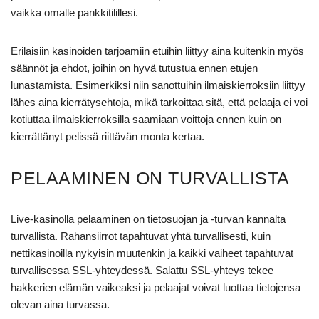
vaikka omalle pankkitilillesi.
Erilaisiin kasinoiden tarjoamiin etuihin liittyy aina kuitenkin myös
säännöt ja ehdot, joihin on hyvä tutustua ennen etujen
lunastamista. Esimerkiksi niin sanottuihin ilmaiskierroksiin liittyy
lähes aina kierrätysehtoja, mikä tarkoittaa sitä, että pelaaja ei voi
kotiuttaa ilmaiskierroksilla saamiaan voittoja ennen kuin on
kierrättänyt pelissä riittävän monta kertaa.
PELAAMINEN ON TURVALLISTA
Live-kasinolla pelaaminen on tietosuojan ja -turvan kannalta
turvallista. Rahansiirrot tapahtuvat yhtä turvallisesti, kuin
nettikasinoilla nykyisin muutenkin ja kaikki vaiheet tapahtuvat
turvallisessa SSL-yhteydessä. Salattu SSL-yhteys tekee
hakkerien elämän vaikeaksi ja pelaajat voivat luottaa tietojensa
olevan aina turvassa.